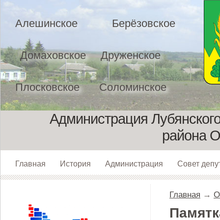
Алешинское
Берёзовское
Домаховское
Друженское
Плосковское
Соломинское
Администрация Лубянского
района О
Главная
История
Администрация
Совет депу
Главная
→
О
Памятк