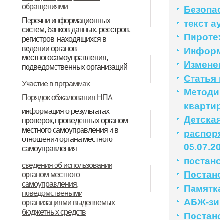
обращениями
Безопа
Перечни информационных
текст 
систем, банков данных, реестров,
Пироте
регистров, находящихся в
ведении органов
Информ
местногосамоуправления,
Измене
подведомственных организаций
Статья
Перечень инфармационных
Реестр муниципального
Участие в прграммах
Методи
систем, банков данных, рерстров,
имущества по состоянию на
Порядок обжалования НПА
кварти
регистров, находящихся в
01.012019года
информация о результатах
Детска
проверок, проведенных органом
ведении органа местного
местного самоуправления и в
распор
самоправления
отношении органа местного
05.07.2
самоуправления
постан
Доклад о виде государственного
сведения об использовании
Постан
органом местного
контроля (надзора),
самоуправления,
Памятка
муниципального контроля
поведомствеными
АБЖ-зи
организациями выделяемых
бюджетных средств
Постан