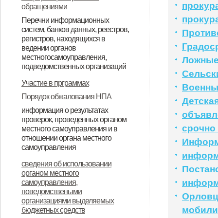
прокур
обращениями
прокур
Перечни информационных
систем, банков данных, реестров,
Против
регистров, находящихся в
Градос
ведении органов
местногосамоуправления,
Ложные
подведомственных организаций
Сельск
Перечень инфармационных
Реестр муниципального
Участие в прграммах
Военны
систем, банков данных, рерстров,
имущества по состоянию на
Порядок обжалования НПА
Детска
регистров, находящихся в
01.012019года
информация о результатах
объявл
проверок, проведенных органом
ведении органа местного
срочно
местного самоуправления и в
самоправления
отношении органа местного
Инфор
самоуправления
инфор
Доклад о виде государственного
сведения об использовании
Постан
органом местного
контроля (надзора),
инфор
самоуправления,
муниципального контроля
поведомствеными
Орловцы
организациями выделяемых
мобили
бюджетных средств