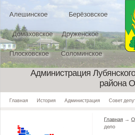
Алешинское
Берёзовское
Домаховское
Друженское
Плосковское
Соломинское
Администрация Лубянского
района О
Главная
История
Администрация
Совет депу
Главная
→
О
дело