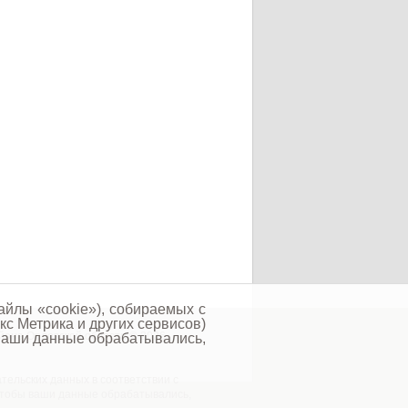
айлы «cookie»), собираемых с
кс Метрика и других сервисов)
йона Орловской области © 2026
 ваши данные обрабатывались,
тельских данных в соответствии с
 чтобы ваши данные обрабатывались,