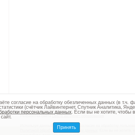
аёте согласие на обработку обезличенных данных (в т.ч. ф
татистики (счётчик Лайвинтернет, Спутник Аналитика, Янде
Администрация Лубянского сельского поселения Дмитровского ра
бработки персональных данных
. Если вы не хотите, чтобы
Разработка сайта
Центр интернет-образования
сайт.
Используя данный сайт, вы даёте согласие на обработку пользова
Принять
Политикой обработки персональных данных
. Если вы не хотите,