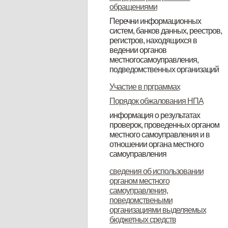
обращениями
Перечни информационных
систем, банков данных, реестров,
регистров, находящихся в
ведении органов
местногосамоуправления,
подведомственных организаций
Перечень инфармационных
Реестр муниципального
Участие в прграммах
систем, банков данных, рерстров,
имущества по состоянию на
Порядок обжалования НПА
регистров, находящихся в
01.012019года
информация о результатах
проверок, проведенных органом
ведении органа местного
местного самоуправления и в
самоправления
отношении органа местного
самоуправления
Доклад о виде государственного
сведения об использовании
органом местного
контроля (надзора),
самоуправления,
муниципального контроля
поведомствеными
организациями выделяемых
бюджетных средств