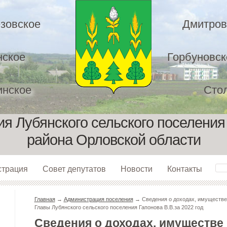
зовское
Дмитров
нское
Горбуновск
нское
Сто
я Лубянского сельского поселения
района Орловской области
страция
Совет депутатов
Новости
Контакты
Главная
→
Администрация поселения
→ Сведения о доходах, имуществе 
Главы Лубянского сельского поселения Гапонова В.В.за 2022 год
Сведения о доходах, имуществе 