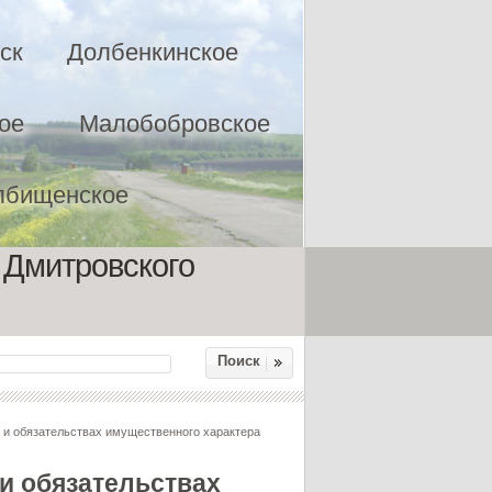
ск
Долбенкинское
ое
Малобобровское
лбищенское
 Дмитровского
Поиск
и обязательствах имущественного характера
и обязательствах