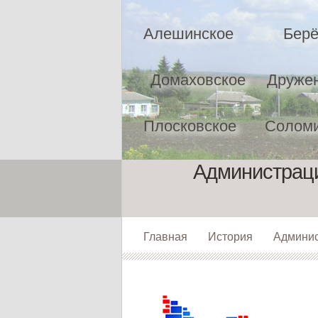
Алешинское
Берё
Домаховское
Друже
Плосковское
Соломи
Администраци
Главная
История
Админи