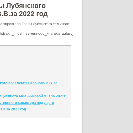
ы Лубянского
.В.за 2022 год
о характера Главы Лубянского сельского
atelstvakh_imushhestvennogo_kharakteraglavy_lubyanskogo_selskogo_poseleni
ого поселения Гапонова В.В. за
ециалиста Мельниковой М.В.за 2021г.
ственного характера ведущего
.Н.за 2022 год