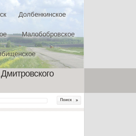
ск
Долбенкинское
ое
Малобобровское
лбищенское
 Дмитровского
Поиск