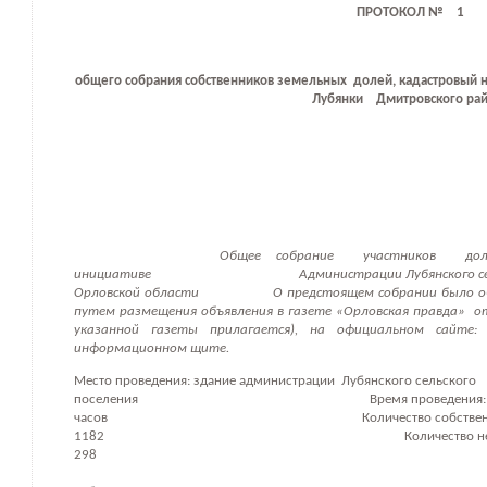
ПРОТОКОЛ №
1
общего собрания собственников земельных
долей, кадастровый 
Лубянки
Дмитровского ра
Общее собрание
участников
до
инициативе
Администрации Лубянского с
Орловской области
О предстоящем собрании было о
путем размещения объявления в газете «Орловская правда»
о
указанной газеты прилагается), на официальном сайте: http
информационном щите.
Место проведения: здание администрации
Лубянского сельского
поселения
Время проведения: 
часов
Количество собстве
1182
Количество н
298