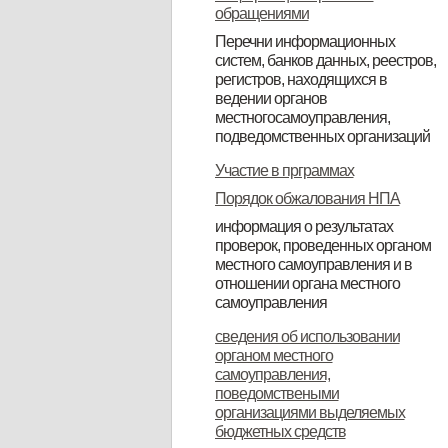
обращениями
Перечни информационных
систем, банков данных, реестров,
регистров, находящихся в
ведении органов
местногосамоуправления,
подведомственных организаций
Перечень инфармационных
Реестр муниципального
Участие в прграммах
систем, банков данных, рерстров,
имущества по состоянию на
Порядок обжалования НПА
регистров, находящихся в
01.012019года
информация о результатах
проверок, проведенных органом
ведении органа местного
местного самоуправления и в
самоправления
отношении органа местного
самоуправления
Доклад о виде государственного
сведения об использовании
органом местного
контроля (надзора),
самоуправления,
муниципального контроля
поведомствеными
организациями выделяемых
бюджетных средств