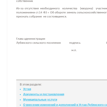
собственник
Из-за отсутствия необходимого
количества
(кворума)
участни
положениями ст.14 ФЗ « Об обороте земель сельскохозяйственног
признать собрание
не состоявшимся.
Глава администрации
Лубянского сельского поселения
подпись
м.п.
В этом разделе:
Устав
Документы и постановления
Муниципальные услуги
О внесении изменений и дополнений в Устав Лубянского 