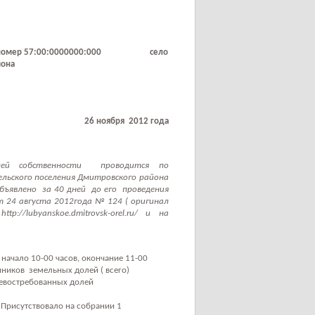
номер 57:00:0000000:000
село
йона
26 ноября
2012 года
лей собственности
проводится по
ельского поселения Дмитровского района
бъявлено
за 40 дней
до его
проведения
т 24 августа 2012года № 124 ( оригинал
://lubyanskoe.dmitrovsk-orel.ru/ и на
начало 10-00 часов, окончание 11-00
нников
земельных долей ( всего)
евостребованных долей
Присутствовало на собрании 1