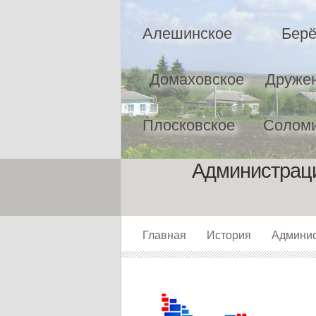
Алешинское
Берё
Домаховское
Друже
Плосковское
Соломи
Администраци
Главная
История
Админи