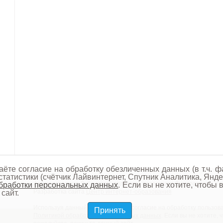
аёте согласие на обработку обезличенных данных (в т.ч. ф
татистики (счётчик Лайвинтернет, Спутник Аналитика, Янде
Администрация Лубянского сельского поселения Дмитровского ра
бработки персональных данных
. Если вы не хотите, чтобы
Разработка сайта
Центр интернет-образования
сайт.
Используя данный сайт, вы даёте согласие на обработку пользова
Принять
Политикой обработки персональных данных
. Если вы не хотите,