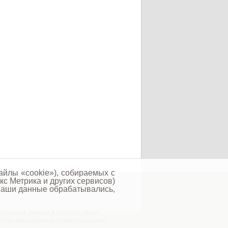
айлы «cookie»), собираемых с
кс Метрика и других сервисов)
йона Орловской области © 2026
 ваши данные обрабатывались,
тельских данных в соответствии с
 чтобы ваши данные обрабатывались,