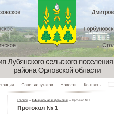
зовское
Дмитров
нское
Горбуновск
нское
Сто
я Лубянского сельского поселения
района Орловской области
страция
Совет депутатов
Новости
Контакты
Главная
→
Официальная информация
→ Протокол № 1
Протокол № 1