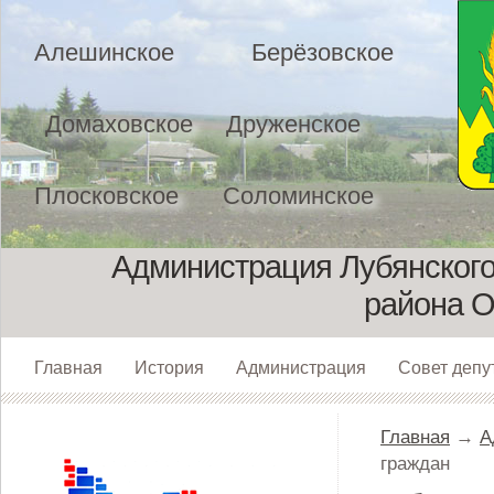
Алешинское
Берёзовское
Домаховское
Друженское
Плосковское
Соломинское
Администрация Лубянского
района О
Главная
История
Администрация
Совет депу
Главная
→
А
граждан