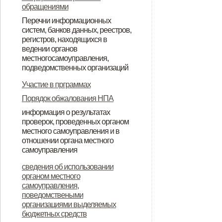
обращениями
Перечни информационных
систем, банков данных, реестров,
регистров, находящихся в
ведении органов
местногосамоуправления,
подведомственных организаций
Перечень инфармационных
Реестр муниципального
Участие в прграммах
систем, банков данных, рерстров,
имущества по состоянию на
Порядок обжалования НПА
регистров, находящихся в
01.012019года
информация о результатах
проверок, проведенных органом
ведении органа местного
местного самоуправления и в
самоправления
отношении органа местного
самоуправления
Доклад о виде государственного
сведения об использовании
органом местного
контроля (надзора),
самоуправления,
муниципального контроля
поведомствеными
организациями выделяемых
бюджетных средств