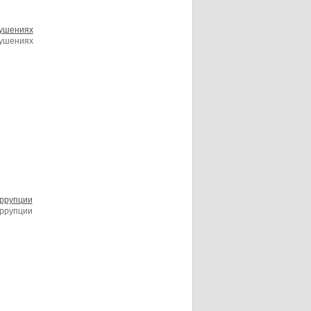
рушениях
рушениях
оррупции
оррупции