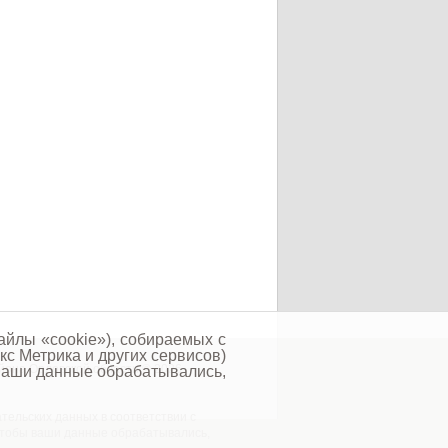
айлы «cookie»), собираемых с
кс Метрика и других сервисов)
йона Орловской области © 2026
 ваши данные обрабатывались,
тельских данных в соответствии с
 чтобы ваши данные обрабатывались,