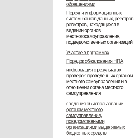
обращениями
Перечни информационных
систем, банков данных, реестров,
регистров, находящихся в
ведении органов
местногосамоуправления,
подведомственных организаций
Перечень инфармационных
Реестр муниципального
Участие в прграммах
систем, банков данных, рерстров,
имущества по состоянию на
Порядок обжалования НПА
регистров, находящихся в
01.012019года
информация о результатах
проверок, проведенных органом
ведении органа местного
местного самоуправления и в
самоправления
отношении органа местного
самоуправления
Доклад о виде государственного
сведения об использовании
органом местного
контроля (надзора),
самоуправления,
муниципального контроля
поведомствеными
организациями выделяемых
бюджетных средств