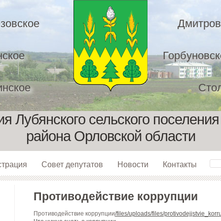
зовское
Дмитров
нское
Горбуновск
нское
Сто
я Лубянского сельского поселения
района Орловской области
страция
Совет депутатов
Новости
Контакты
Противодействие коррупции
Противодействие коррупции
/files/uploads/files/protivodejjstvie_korr