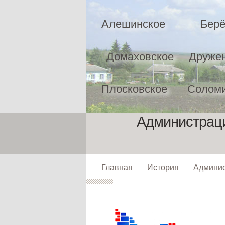
Алешинское
Берё
Домаховское
Друже
Плосковское
Соломи
Администраци
Главная
История
Админи