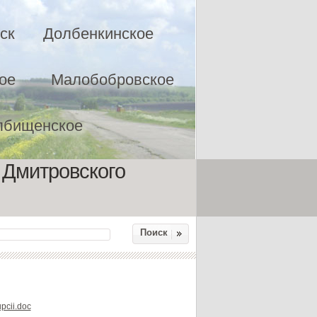
ск
Долбенкинское
ое
Малобобровское
лбищенское
 Дмитровского
Поиск
upcii.doc