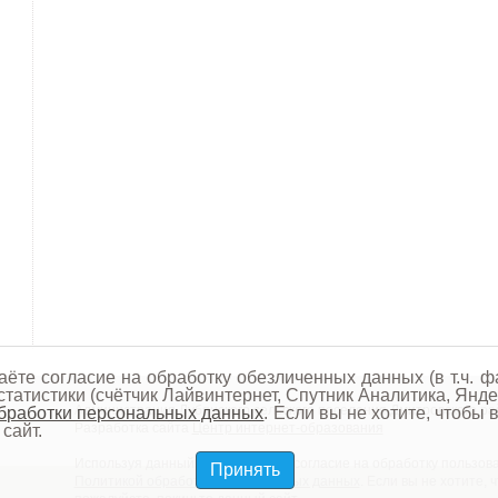
аёте согласие на обработку обезличенных данных (в т.ч. ф
татистики (счётчик Лайвинтернет, Спутник Аналитика, Янде
Администрация Лубянского сельского поселения Дмитровского ра
бработки персональных данных
. Если вы не хотите, чтобы
Разработка сайта
Центр интернет-образования
сайт.
Используя данный сайт, вы даёте согласие на обработку пользова
Принять
Политикой обработки персональных данных
. Если вы не хотите,